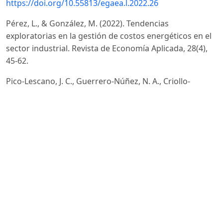
https://doi.org/10.55813/egaea.l.2022.26
Pérez, L., & González, M. (2022). Tendencias
exploratorias en la gestión de costos energéticos en el
sector industrial. Revista de Economía Aplicada, 28(4),
45-62.
Pico-Lescano, J. C., Guerrero-Núñez, N. A., Criollo-
Sailema, M. E., Chasillacta-Amores, E. M., & Sánchez-
Caguana, D. F. (2024). Fundamentos Contables
Empresariales. Editorial Grupo AEA.
https://doi.org/10.55813/egaea.l.94
DOI:
https://doi.org/10.55813/egaea.l.94
Reyes Romero, F. P. (2024). Crisis energética en Ecuador:
Origen, actualidad y alternativas para esta
problemática. Universidad Bolivariana del Ecuador.
https://ube.edu.ec/Pericias/articulo/23/Crisis%20en
Saenz, M. (2024). Ecuador y la dependencia energética: