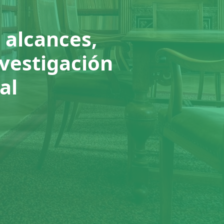
 alcances,
nvestigación
al