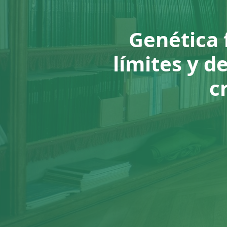
Genética 
límites y d
c