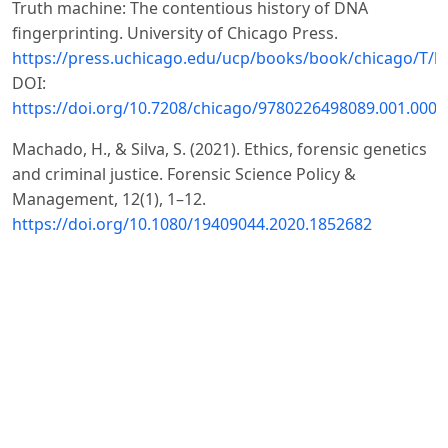
Truth machine: The contentious history of DNA
fingerprinting. University of Chicago Press.
https://press.uchicago.edu/ucp/books/book/chicago/T/
DOI:
https://doi.org/10.7208/chicago/9780226498089.001.0001
Machado, H., & Silva, S. (2021). Ethics, forensic genetics
and criminal justice. Forensic Science Policy &
Management, 12(1), 1–12.
https://doi.org/10.1080/19409044.2020.1852682
Murphy, E. (2015). Inside the cell: The dark side of
forensic DNA. Nation Books.
https://www.hachettebookgroup.com/titles/erin-e-
murphy/inside-the-cell/9781568584690/
Prainsack, B., & Toom, V. (2020). The uneasy relationship
between forensic DNA databases and human rights.
Forensic Science International: Synergy, 2, 100053.