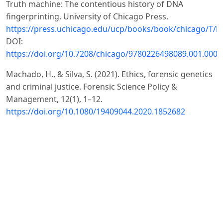
Truth machine: The contentious history of DNA
fingerprinting. University of Chicago Press.
https://press.uchicago.edu/ucp/books/book/chicago/T/
DOI:
https://doi.org/10.7208/chicago/9780226498089.001.0001
Machado, H., & Silva, S. (2021). Ethics, forensic genetics
and criminal justice. Forensic Science Policy &
Management, 12(1), 1–12.
https://doi.org/10.1080/19409044.2020.1852682
Murphy, E. (2015). Inside the cell: The dark side of
forensic DNA. Nation Books.
https://www.hachettebookgroup.com/titles/erin-e-
murphy/inside-the-cell/9781568584690/
Prainsack, B., & Toom, V. (2020). The uneasy relationship
between forensic DNA databases and human rights.
Forensic Science International: Synergy, 2, 100053.