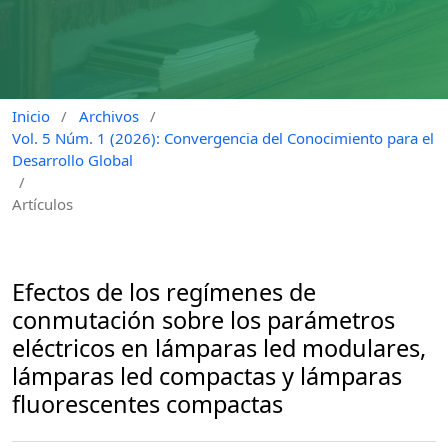
Inicio
/
Archivos
/
Vol. 5 Núm. 1 (2026): Convergencia del Conocimiento para el
Desarrollo Global
/
Artículos
Efectos de los regímenes de
conmutación sobre los parámetros
eléctricos en lámparas led modulares,
lámparas led compactas y lámparas
fluorescentes compactas