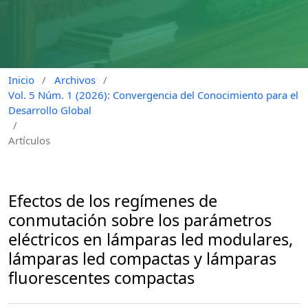
Inicio
/
Archivos
/
Vol. 5 Núm. 1 (2026): Convergencia del Conocimiento para el
Desarrollo Global
/
Artículos
Efectos de los regímenes de
conmutación sobre los parámetros
eléctricos en lámparas led modulares,
lámparas led compactas y lámparas
fluorescentes compactas