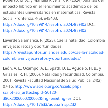
Roberto, M. A., y Mantilla Rivera, F. R. (2024). Análisis del
impacto híbrido en el rendimiento académico de los
estudiantes universitarios en matemáticas. Revista
Social Fronteriza, 4(5), e45403.
https://doi.org/10.59814/resofro.2024.4(5)403
DOI:
https://doi.org/10.59814/resofro.2024.4(5)403
Laverde Salamanca, F. (2025). Cae la natalidad, Colombia
envejece: retos y oportunidades.
https://revistapuntos.uniandes.edu.co/cae-la-natalidad-
colombia-envejece-retos-y-oportunidades/
León, A. L., Ocampo, A. L., Spath, D. E., Agudelo, H. B., y
Grisales, R. H. (2006). Natalidad y fecundidad, Colombia,
2001. Revista Facultad Nacional de Salud Pública, 24(2),
07-16.
http://www.scielo.org.co/scielo.php?
script=sci_arttext&pid=S0120-
386X2006000200002&lng=en&tlng=es
DOI:
https://doi.org/10.17533/udea.rfnsp.232