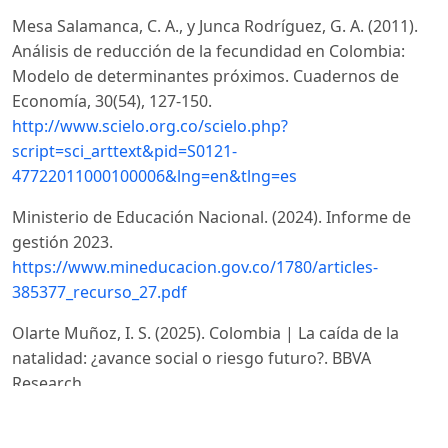
Mesa Salamanca, C. A., y Junca Rodríguez, G. A. (2011).
Análisis de reducción de la fecundidad en Colombia:
Modelo de determinantes próximos. Cuadernos de
Economía, 30(54), 127-150.
http://www.scielo.org.co/scielo.php?
script=sci_arttext&pid=S0121-
47722011000100006&lng=en&tlng=es
Ministerio de Educación Nacional. (2024). Informe de
gestión 2023.
https://www.mineducacion.gov.co/1780/articles-
385377_recurso_27.pdf
Olarte Muñoz, I. S. (2025). Colombia | La caída de la
natalidad: ¿avance social o riesgo futuro?. BBVA
Research.
https://www.bbvaresearch.com/publicaciones/colombia-
la-caida-de-la-natalidad-avance-social-o-riesgo-futuro/