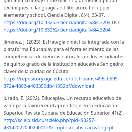
gamified strategy in the teaching of metacognition
techniques in language and literature for upper
elementary school. Ciencia Digital, 8(4), 23-37.
https://doi.org/10.33262/cienciadigital.v8i4.3204
DOI:
https://doi.org/10.33262/cienciadigital.v8i4.3204
Jimenez, J. (2023). Estrategia didáctica integrada con la
plataforma Educaplay para el fortalecimiento de las
competencias de ciencias naturales en los estudiantes
de quinto grado de la institución educativa San pedro
claver de la ciudad de Cúcuta.
https://repository.ugc.edu.co/bitstreams/496cb599-
372a-4802-a403359db41952bf/download
Jurado, E. (2022). Educaplay. Un recurso educativo de
valor para favorecer el aprendizaje en la Educación
Superior. Revista Cubana de Educación Superior, 41(2).
http://scielo.sld.cu/scielo.php?pid=S0257-
43142022000200012&script=sci_abstract&tlng=pt