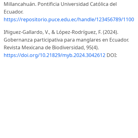
Millancahuán. Pontificia Universidad Católica del
Ecuador.
https://repositorio.puce.edu.ec/handle/123456789/11009
Iñiguez-Gallardo, V., & López-Rodríguez, F. (2024).
Gobernanza participativa para manglares en Ecuador.
Revista Mexicana de Biodiversidad, 95(4).
https://doi.org/10.21829/myb.2024.3042612
DOI:
https://doi.org/10.21829/myb.2024.3042612
Larrea, C., & Warnars, L. (2009). Ecuador's Yasuni-ITT
Initiative: Avoiding emissions by keeping petroleum
underground. Energy for Sustainable Development,
13(3), 219-223.
https://doi.org/10.1016/j.esd.2009.08.003
DOI:
https://doi.org/10.1016/j.esd.2009.08.003
Ministerio del Ambiente, Agua y Transición Ecológica
del Ecuador. (2022). Propuesta de Norma Técnica de
Gestión Participativa del Sistema Nacional de Áreas