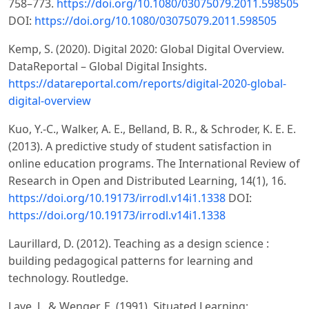
758–773.
https://doi.org/10.1080/03075079.2011.598505
DOI:
https://doi.org/10.1080/03075079.2011.598505
Kemp, S. (2020). Digital 2020: Global Digital Overview.
DataReportal – Global Digital Insights.
https://datareportal.com/reports/digital-2020-global-
digital-overview
Kuo, Y.-C., Walker, A. E., Belland, B. R., & Schroder, K. E. E.
(2013). A predictive study of student satisfaction in
online education programs. The International Review of
Research in Open and Distributed Learning, 14(1), 16.
https://doi.org/10.19173/irrodl.v14i1.1338
DOI:
https://doi.org/10.19173/irrodl.v14i1.1338
Laurillard, D. (2012). Teaching as a design science :
building pedagogical patterns for learning and
technology. Routledge.
Lave, J., & Wenger, E. (1991). Situated Learning: