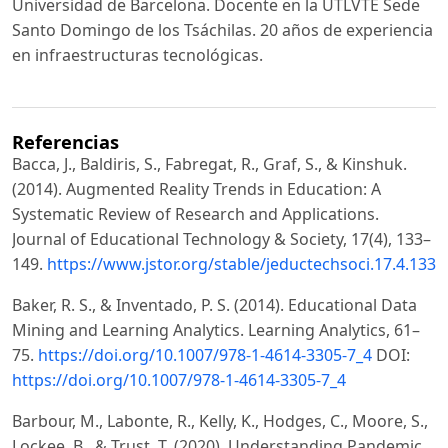
Universidad de Barcelona. Docente en la UTLVTE Sede
Santo Domingo de los Tsáchilas. 20 años de experiencia
en infraestructuras tecnológicas.
Referencias
Bacca, J., Baldiris, S., Fabregat, R., Graf, S., & Kinshuk.
(2014). Augmented Reality Trends in Education: A
Systematic Review of Research and Applications.
Journal of Educational Technology & Society, 17(4), 133–
149.
https://www.jstor.org/stable/jeductechsoci.17.4.133
Baker, R. S., & Inventado, P. S. (2014). Educational Data
Mining and Learning Analytics. Learning Analytics, 61–
75.
https://doi.org/10.1007/978-1-4614-3305-7_4
DOI:
https://doi.org/10.1007/978-1-4614-3305-7_4
Barbour, M., Labonte, R., Kelly, K., Hodges, C., Moore, S.,
Lockee, B., & Trust, T. (2020). Understanding Pandemic