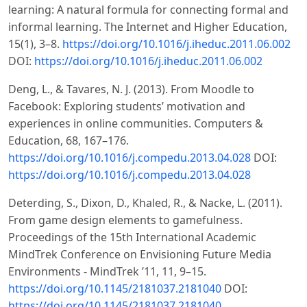
learning: A natural formula for connecting formal and
informal learning. The Internet and Higher Education,
15(1), 3–8.
https://doi.org/10.1016/j.iheduc.2011.06.002
DOI:
https://doi.org/10.1016/j.iheduc.2011.06.002
Deng, L., & Tavares, N. J. (2013). From Moodle to
Facebook: Exploring students’ motivation and
experiences in online communities. Computers &
Education, 68, 167–176.
https://doi.org/10.1016/j.compedu.2013.04.028
DOI:
https://doi.org/10.1016/j.compedu.2013.04.028
Deterding, S., Dixon, D., Khaled, R., & Nacke, L. (2011).
From game design elements to gamefulness.
Proceedings of the 15th International Academic
MindTrek Conference on Envisioning Future Media
Environments - MindTrek ’11, 11, 9–15.
https://doi.org/10.1145/2181037.2181040
DOI:
https://doi.org/10.1145/2181037.2181040