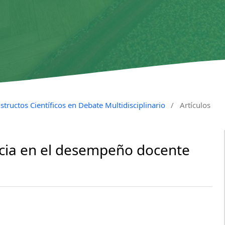
tructos Científicos en Debate Multidisciplinario
/
Artículos
encia en el desempeño docente