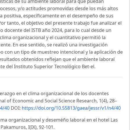
rísticas de su ambiente laboral para que puedan
rocesos, y/o actitudes promovidas desde los más altos
era positiva, específicamente en el desempeño de sus
r tanto, el objetivo del presente trabajo fue analizar el
ño docente del ISTB año 2024, para lo cual desde un
clima organizacional y el cuantitativo permitió la
nte. En ese sentido, se realizó una investigación
po con un tipo de muestreo intencional y la aplicación de
resultados obtenidos reflejan que el ambiente laboral
 del Instituto Superior Tecnológico Bet-el.
 liderazgo en el clima organizacional de los docentes
rnal of Economic and Social Science Research, 1(4), 28–
n4/40
DOI:
https://doi.org/10.55813/gaea/jessr/v1/n4/40
 Clima organizacional y deseméño laboral en el hotel Las
 Pakamuros, I(IX), 92-101.