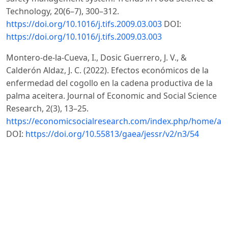
Technology, 20(6–7), 300–312.
https://doi.org/10.1016/j.tifs.2009.03.003
DOI:
https://doi.org/10.1016/j.tifs.2009.03.003
Montero-de-la-Cueva, I., Dosic Guerrero, J. V., &
Calderón Aldaz, J. C. (2022). Efectos económicos de la
enfermedad del cogollo en la cadena productiva de la
palma aceitera. Journal of Economic and Social Science
Research, 2(3), 13–25.
https://economicsocialresearch.com/index.php/home/art
DOI:
https://doi.org/10.55813/gaea/jessr/v2/n3/54
Nanyunja, J., Jacxsens, L., Kirezieva, K., Kaaya, A. N., &
Uyttendaele, M. (2015). Shift in performance of food
safety management systems in supply chains. Journal
of the Science of Food and Agriculture, 96(10), 3380–
3392.
https://doi.org/10.1002/jsfa.7518
DOI:
https://doi.org/10.1002/jsfa.7518