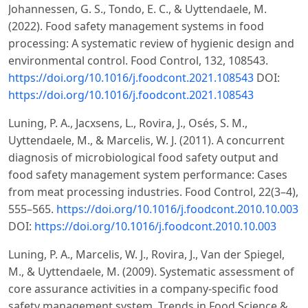
Johannessen, G. S., Tondo, E. C., & Uyttendaele, M.
(2022). Food safety management systems in food
processing: A systematic review of hygienic design and
environmental control. Food Control, 132, 108543.
https://doi.org/10.1016/j.foodcont.2021.108543
DOI:
https://doi.org/10.1016/j.foodcont.2021.108543
Luning, P. A., Jacxsens, L., Rovira, J., Osés, S. M.,
Uyttendaele, M., & Marcelis, W. J. (2011). A concurrent
diagnosis of microbiological food safety output and
food safety management system performance: Cases
from meat processing industries. Food Control, 22(3–4),
555–565.
https://doi.org/10.1016/j.foodcont.2010.10.003
DOI:
https://doi.org/10.1016/j.foodcont.2010.10.003
Luning, P. A., Marcelis, W. J., Rovira, J., Van der Spiegel,
M., & Uyttendaele, M. (2009). Systematic assessment of
core assurance activities in a company-specific food
safety management system. Trends in Food Science &