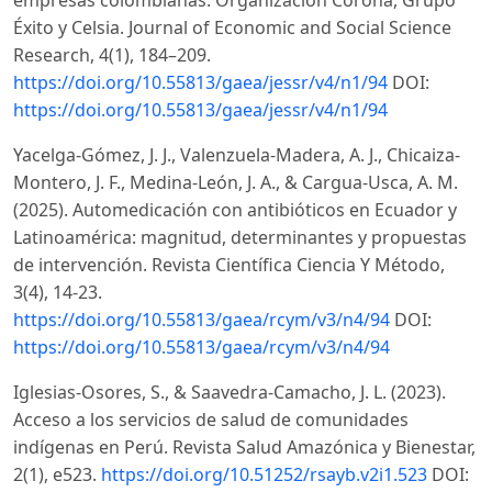
empresas colombianas: Organización Corona, Grupo
Éxito y Celsia. Journal of Economic and Social Science
Research, 4(1), 184–209.
https://doi.org/10.55813/gaea/jessr/v4/n1/94
DOI:
https://doi.org/10.55813/gaea/jessr/v4/n1/94
Yacelga-Gómez, J. J., Valenzuela-Madera, A. J., Chicaiza-
Montero, J. F., Medina-León, J. A., & Cargua-Usca, A. M.
(2025). Automedicación con antibióticos en Ecuador y
Latinoamérica: magnitud, determinantes y propuestas
de intervención. Revista Científica Ciencia Y Método,
3(4), 14-23.
https://doi.org/10.55813/gaea/rcym/v3/n4/94
DOI:
https://doi.org/10.55813/gaea/rcym/v3/n4/94
Iglesias-Osores, S., & Saavedra-Camacho, J. L. (2023).
Acceso a los servicios de salud de comunidades
indígenas en Perú. Revista Salud Amazónica y Bienestar,
2(1), e523.
https://doi.org/10.51252/rsayb.v2i1.523
DOI: