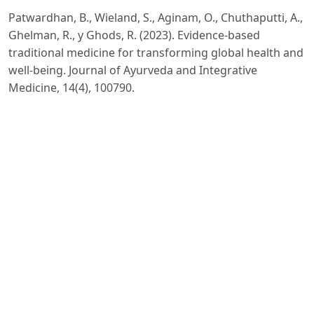
Patwardhan, B., Wieland, S., Aginam, O., Chuthaputti, A.,
Ghelman, R., y Ghods, R. (2023). Evidence-based
traditional medicine for transforming global health and
well-being. Journal of Ayurveda and Integrative
Medicine, 14(4), 100790.
https://doi.org/10.1016/j.jaim.2023.100790
DOI:
https://doi.org/10.1016/j.jaim.2023.100790
Pelcastre-Villafuerte, B. E., Meneses-Navarro, S.,
Sánchez-Domínguez, M., Meléndez-Navarro, D., y
Freyermuth-Enciso, G. (2020). Condiciones de salud y
uso de servicios en pueblos indígenas de México. Salud
Pública de México, 62(6), 810–819.
https://doi.org/10.21149/11861
DOI:
https://doi.org/10.21149/11861
Pesantes, A., Bazán, M., y Ponce, V. (2025). Intercultural
maternal health in the Peruvian Amazon: An