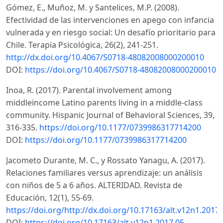
Gómez, E., Muñoz, M. y Santelices, M.P. (2008).
Efectividad de las intervenciones en apego con infancia
vulnerada y en riesgo social: Un desafío prioritario para
Chile. Terapia Psicológica, 26(2), 241-251.
http://dx.doi.org/10.4067/S0718-48082008000200010
DOI:
https://doi.org/10.4067/S0718-48082008000200010
Inoa, R. (2017). Parental involvement among
middleincome Latino parents living in a middle-class
community. Hispanic Journal of Behavioral Sciences, 39,
316-335.
https://doi.org/10.1177/0739986317714200
DOI:
https://doi.org/10.1177/0739986317714200
Jacometo Durante, M. C., y Rossato Yanagu, A. (2017).
Relaciones familiares versus aprendizaje: un análisis
con niños de 5 a 6 años. ALTERIDAD. Revista de
Educación, 12(1), 55-69.
https://doi.org/http://dx.doi.org/10.17163/alt.v12n1.2017.
DOI:
https://doi.org/10.17163/alt.v12n1.2017.05