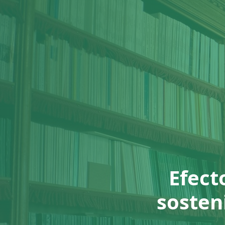
Efect
sosteni