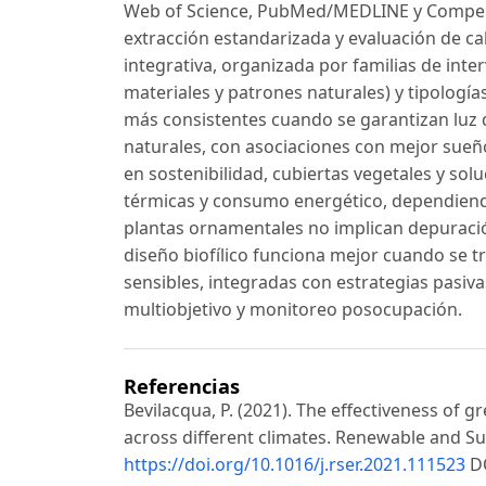
Web of Science, PubMed/MEDLINE y Compend
extracción estandarizada y evaluación de cal
integrativa, organizada por familias de inter
materiales y patrones naturales) y tipología
más consistentes cuando se garantizan luz d
naturales, con asociaciones con mejor sueño
en sostenibilidad, cubiertas vegetales y so
térmicas y consumo energético, dependiendo
plantas ornamentales no implican depuración 
diseño biofílico funciona mejor cuando se tr
sensibles, integradas con estrategias pasi
multiobjetivo y monitoreo posocupación.
Referencias
Bevilacqua, P. (2021). The effectiveness of
across different climates. Renewable and Su
https://doi.org/10.1016/j.rser.2021.111523
D