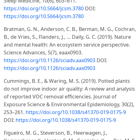
Sleep Medicine, 10(6), 603–611.
https://doi.org/10.5664/jcsm.3780
DOI:
https://doi.org/10.5664/jcsm.3780
Bratman, G. N., Anderson, C. B., Berman, M. G., Cochran,
B., de Vries, S., Flanders, J., … Daily, G. C. (2019). Nature
and mental health: An ecosystem service perspective.
Science Advances, 5(7), eaax0903.
https://doi.org/10.1126/sciadv.aax0903
DOI:
https://doi.org/10.1126/sciadv.aax0903
Cummings, B. E., & Waring, M. S. (2019). Potted plants
do not improve indoor air quality: A review and analysis
of reported VOC removal efficiencies. Journal of
Exposure Science & Environmental Epidemiology, 30(2),
253–261.
https://doi.org/10.1038/s41370-019-0175-9
DOI:
https://doi.org/10.1038/s41370-019-0175-9
Figueiro, M. G., Steverson, B., Heerwagen, J.,