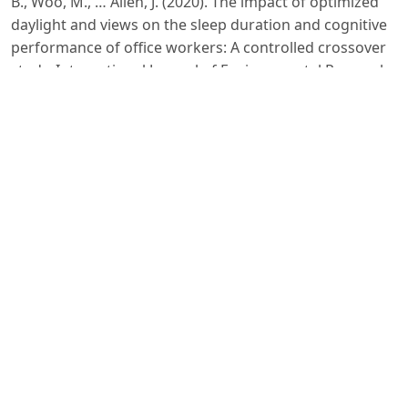
B., Woo, M., … Allen, J. (2020). The impact of optimized
daylight and views on the sleep duration and cognitive
performance of office workers: A controlled crossover
study. International Journal of Environmental Research
and Public Health, 17(9), 3219.
https://doi.org/10.3390/ijerph17093219
DOI:
https://doi.org/10.3390/ijerph17093219
Manso, M., & Castro-Gomes, J. (2015). Green wall
systems: A review of their characteristics. Renewable
and Sustainable Energy Reviews, 41, 863–871.
https://doi.org/10.1016/j.rser.2014.07.203
DOI:
https://doi.org/10.1016/j.rser.2014.07.203
Reinhart, C. F., Mardaljevic, J., & Rogers, Z. (2006).
Dynamic daylight performance metrics for sustainable
building design. LEUKOS, 3(1), 7–31.
https://doi.org/10.1582/LEUKOS.2006.03.01.001
DOI:
https://doi.org/10.1582/LEUKOS.2006.03.01.001