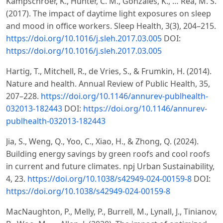
Kampschroer, K., Hunter, C. M., Gonzales, K., … Rea, M. S.
(2017). The impact of daytime light exposures on sleep
and mood in office workers. Sleep Health, 3(3), 204–215.
https://doi.org/10.1016/j.sleh.2017.03.005
DOI:
https://doi.org/10.1016/j.sleh.2017.03.005
Hartig, T., Mitchell, R., de Vries, S., & Frumkin, H. (2014).
Nature and health. Annual Review of Public Health, 35,
207–228.
https://doi.org/10.1146/annurev-publhealth-
032013-182443
DOI:
https://doi.org/10.1146/annurev-
publhealth-032013-182443
Jia, S., Weng, Q., Yoo, C., Xiao, H., & Zhong, Q. (2024).
Building energy savings by green roofs and cool roofs
in current and future climates. npj Urban Sustainability,
4, 23.
https://doi.org/10.1038/s42949-024-00159-8
DOI:
https://doi.org/10.1038/s42949-024-00159-8
MacNaughton, P., Melly, P., Burrell, M., Lynall, J., Tinianov,