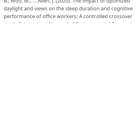
B., Woo, M., … Allen, J. (2020). The impact of optimized
daylight and views on the sleep duration and cognitive
performance of office workers: A controlled crossover
study. International Journal of Environmental Research
and Public Health, 17(9), 3219.
https://doi.org/10.3390/ijerph17093219
DOI:
https://doi.org/10.3390/ijerph17093219
Manso, M., & Castro-Gomes, J. (2015). Green wall
systems: A review of their characteristics. Renewable
and Sustainable Energy Reviews, 41, 863–871.
https://doi.org/10.1016/j.rser.2014.07.203
DOI:
https://doi.org/10.1016/j.rser.2014.07.203
Reinhart, C. F., Mardaljevic, J., & Rogers, Z. (2006).
Dynamic daylight performance metrics for sustainable
building design. LEUKOS, 3(1), 7–31.
https://doi.org/10.1582/LEUKOS.2006.03.01.001
DOI:
https://doi.org/10.1582/LEUKOS.2006.03.01.001