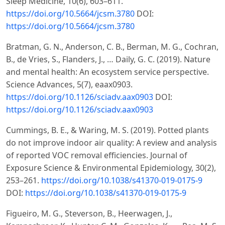
Sleep Medicine, 10(6), 603–611.
https://doi.org/10.5664/jcsm.3780
DOI:
https://doi.org/10.5664/jcsm.3780
Bratman, G. N., Anderson, C. B., Berman, M. G., Cochran,
B., de Vries, S., Flanders, J., … Daily, G. C. (2019). Nature
and mental health: An ecosystem service perspective.
Science Advances, 5(7), eaax0903.
https://doi.org/10.1126/sciadv.aax0903
DOI:
https://doi.org/10.1126/sciadv.aax0903
Cummings, B. E., & Waring, M. S. (2019). Potted plants
do not improve indoor air quality: A review and analysis
of reported VOC removal efficiencies. Journal of
Exposure Science & Environmental Epidemiology, 30(2),
253–261.
https://doi.org/10.1038/s41370-019-0175-9
DOI:
https://doi.org/10.1038/s41370-019-0175-9
Figueiro, M. G., Steverson, B., Heerwagen, J.,