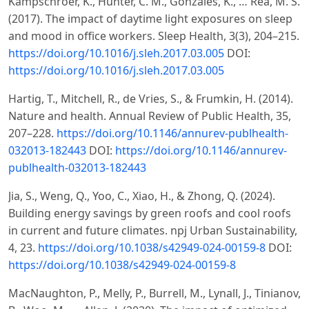
Kampschroer, K., Hunter, C. M., Gonzales, K., … Rea, M. S.
(2017). The impact of daytime light exposures on sleep
and mood in office workers. Sleep Health, 3(3), 204–215.
https://doi.org/10.1016/j.sleh.2017.03.005
DOI:
https://doi.org/10.1016/j.sleh.2017.03.005
Hartig, T., Mitchell, R., de Vries, S., & Frumkin, H. (2014).
Nature and health. Annual Review of Public Health, 35,
207–228.
https://doi.org/10.1146/annurev-publhealth-
032013-182443
DOI:
https://doi.org/10.1146/annurev-
publhealth-032013-182443
Jia, S., Weng, Q., Yoo, C., Xiao, H., & Zhong, Q. (2024).
Building energy savings by green roofs and cool roofs
in current and future climates. npj Urban Sustainability,
4, 23.
https://doi.org/10.1038/s42949-024-00159-8
DOI:
https://doi.org/10.1038/s42949-024-00159-8
MacNaughton, P., Melly, P., Burrell, M., Lynall, J., Tinianov,