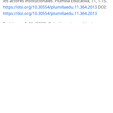
los actores institucionales. Plumilla Educativa, 11, 1-15.
https://doi.org/10.30554/plumillaedu.11.364.2013
DOI:
https://doi.org/10.30554/plumillaedu.11.364.2013
Rodríguez, S. M. (2023). Relación entre ambiente
familiar y rendimiento académico en la adolescencia.
Universidad Europea, Trabajo Fin de Máster.
https://hdl.handle.net/20.500.12880/8257
Sánchez Escobedo, P., & Valdés Cuervo, Ángel. (2023).
Una aproximación a la relación entre el rendimiento
académico y la dinámica y estructura familiar en
estudiantes de primaria. Revista Intercontinental De
Psicología Y Educación, 13(2), 177–196.
https://psicologiayeducacion.uic.mx/index.php/1/article/
Santana López, A. (2011). Relación familia-escuela en
contextos de pobreza: Posibilidades y limitaciones en
los procesos educativos. Universidad Católica de