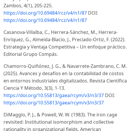
Zambos, 4(1), 205-225.
https://doi.org/10.69484/rcz/v4/n1/87
DOI:
https://doi.org/10.69484/rcz/v4/n1/87
Casanova-Villalba, C., Herrera-Sánchez, M., Herrera-
Enríquez, G., Almeida-Blacio, J., Preciado-Ortiz, F. (2022).
Estrategia y Ventaja Competitiva – Un enfoque práctico.
Editorial Grupo Compás.
Chamorro-Quiñónez, J. G., & Navarrete-Zambrano, C. M.
(2025). Avances y desafíos en la contabilidad de costos
en entornos industriales digitalizados. Revista Científica
Ciencia Y Método, 3(3), 1-13.
https://doi.org/10.55813/gaea/rcym/v3/n3/37
DOI:
https://doi.org/10.55813/gaea/rcym/v3/n3/37
DiMaggio, P. J., & Powell, W. W. (1983). The iron cage
revisited: Institutional isomorphism and collective
rationality in organizational fields. American