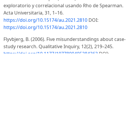
exploratorio y correlacional usando Rho de Spearman.
Acta Universitaria, 31, 1–16.
https://doi.org/10.15174/au.2021.2810
DOI:
https://doi.org/10.15174/au.2021.2810
Flyvbjerg, B. (2006). Five misunderstandings about case-
study research. Qualitative Inquiry, 12(2), 219–245.
https://doi.org/10.1177/1077800405284363
DOI:
https://doi.org/10.1177/1077800405284363
Gómez-Bayona, L., Londoño-Montoya, E., & Mora-
González, B. (2020). Modelos de capital intelectual a
nivel empresarial y su aporte en la creación de valor.
Revista CEA, 6(11), 165–184.
https://doi.org/10.22430/24223182.1434
DOI:
https://doi.org/10.22430/24223182.1434
Guamán Chacha, K. A., Hernández Ramos, E. L., & Lloay
Sánchez, S. I. (2021). El proyecto de investigación: la