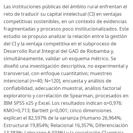
Las instituciones públicas del ámbito rural enfrentan el
reto de traducir su capital intelectual (CI) en ventajas
competitivas sostenibles, en un contexto de evidencias
fragmentadas y procesos poco institucionalizados. Este
estudio se propuso analizar la relación entre la gestión
del CI y la ventaja competitiva en el subproceso de
Desarrollo Rural Integral del GAD de Riobamba y,
simultáneamente, validar un esquema métrico. Se
diseñó una investigación descriptiva, no experimental y
transversal, con enfoque cuantitativo; muestreo
intencional (n=40; N=120), encuesta y análisis de
confiabilidad, adecuación muestral, análisis factorial
exploratorio y correlación de Spearman, procesados en
IBM SPSS v25 y Excel. Los resultados indican α=0,976;
KMO=0,713; Bartlett p<0,001; cinco dimensiones
explican el 82,597% de la varianza (Humano 26,964%;
Estructural 19,854%; Relacional 16,357%; Diferenciación
13,383%; Liderazgo 6,033%) y la correlación CI ventaja