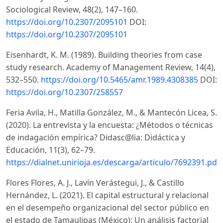
Sociological Review, 48(2), 147–160.
https://doi.org/10.2307/2095101
DOI:
https://doi.org/10.2307/2095101
Eisenhardt, K. M. (1989). Building theories from case
study research. Academy of Management Review, 14(4),
532–550.
https://doi.org/10.5465/amr.1989.4308385
DOI:
https://doi.org/10.2307/258557
Feria Avila, H., Matilla González, M., & Mantecón Licea, S.
(2020). La entrevista y la encuesta: ¿Métodos o técnicas
de indagación empírica? Didasc@lia: Didáctica y
Educación, 11(3), 62–79.
https://dialnet.unirioja.es/descarga/articulo/7692391.pdf
Flores Flores, A. J., Lavín Verástegui, J., & Castillo
Hernández, L. (2021). El capital estructural y relacional
en el desempeño organizacional del sector público en
el estado de Tamaulipas (México): Un análisis factorial