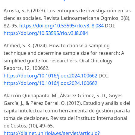
Acosta, S. F. (2023). Los enfoques de investigación en las
ciencias sociales. Revista Latinoamericana Ogmios, 3(8),
82–95.
https://doi.org/10.53595/rlo.v3.i8.084
DOI:
https://doi.org/10.53595/rlo.v3.i8.084
Ahmed, S. K. (2024). How to choose a sampling
technique and determine sample size for research: A
simplified guide for researchers. Oral Oncology
Reports, 12, 100662.
https://doi.org/10.1016/j.oor.2024.100662
DOI:
https://doi.org/10.1016/j.oor.2024.100662
Alarcón Quinapanta, M., Álvarez Gómez, S. D., Goyes
García, J., & Pérez Barral, O. (2012). Estudio y análisis del
capital intelectual como herramienta de gestión para la
toma de decisiones. Revista del Instituto Internacional
de Costos, (10), 49–65.
https://dialnet.unirioja.es/servlet/articulo?