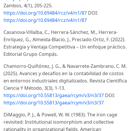
Zambos, 4(1), 205-225.
https://doi.org/10.69484/rcz/v4/n1/87
DOI:
https://doi.org/10.69484/rcz/v4/n1/87
Casanova-Villalba, C., Herrera-Sánchez, M., Herrera-
Enríquez, G., Almeida-Blacio, J., Preciado-Ortiz, F. (2022).
Estrategia y Ventaja Competitiva – Un enfoque práctico.
Editorial Grupo Compás.
Chamorro-Quiñónez, J. G., & Navarrete-Zambrano, C. M.
(2025). Avances y desafíos en la contabilidad de costos
en entornos industriales digitalizados. Revista Científica
Ciencia Y Método, 3(3), 1-13.
https://doi.org/10.55813/gaea/rcym/v3/n3/37
DOI:
https://doi.org/10.55813/gaea/rcym/v3/n3/37
DiMaggio, P. J., & Powell, W. W. (1983). The iron cage
revisited: Institutional isomorphism and collective
rationality in organizational fields. American