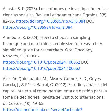
Acosta, S. F. (2023). Los enfoques de investigación en las
ciencias sociales. Revista Latinoamericana Ogmios, 3(8),
82–95.
https://doi.org/10.53595/rlo.v3.i8.084
DOI:
https://doi.org/10.53595/rlo.v3.i8.084
Ahmed, S. K. (2024). How to choose a sampling
technique and determine sample size for research: A
simplified guide for researchers. Oral Oncology
Reports, 12, 100662.
https://doi.org/10.1016/j.oor.2024.100662
DOI:
https://doi.org/10.1016/j.oor.2024.100662
Alarcón Quinapanta, M., Álvarez Gómez, S. D., Goyes
García, J., & Pérez Barral, O. (2012). Estudio y análisis del
capital intelectual como herramienta de gestión para la
toma de decisiones. Revista del Instituto Internacional
de Costos, (10), 49–65.
https://dialnet.unirioja.es/servlet/articulo?