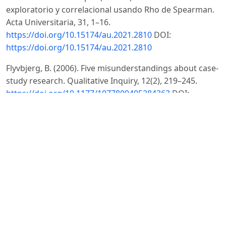
exploratorio y correlacional usando Rho de Spearman.
Acta Universitaria, 31, 1–16.
https://doi.org/10.15174/au.2021.2810
DOI:
https://doi.org/10.15174/au.2021.2810
Flyvbjerg, B. (2006). Five misunderstandings about case-
study research. Qualitative Inquiry, 12(2), 219–245.
https://doi.org/10.1177/1077800405284363
DOI:
https://doi.org/10.1177/1077800405284363
Gómez-Bayona, L., Londoño-Montoya, E., & Mora-
González, B. (2020). Modelos de capital intelectual a
nivel empresarial y su aporte en la creación de valor.
Revista CEA, 6(11), 165–184.
https://doi.org/10.22430/24223182.1434
DOI:
https://doi.org/10.22430/24223182.1434
Guamán Chacha, K. A., Hernández Ramos, E. L., & Lloay
Sánchez, S. I. (2021). El proyecto de investigación: la