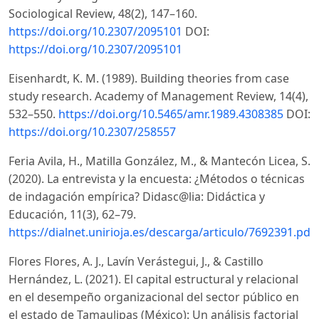
Sociological Review, 48(2), 147–160.
https://doi.org/10.2307/2095101
DOI:
https://doi.org/10.2307/2095101
Eisenhardt, K. M. (1989). Building theories from case
study research. Academy of Management Review, 14(4),
532–550.
https://doi.org/10.5465/amr.1989.4308385
DOI:
https://doi.org/10.2307/258557
Feria Avila, H., Matilla González, M., & Mantecón Licea, S.
(2020). La entrevista y la encuesta: ¿Métodos o técnicas
de indagación empírica? Didasc@lia: Didáctica y
Educación, 11(3), 62–79.
https://dialnet.unirioja.es/descarga/articulo/7692391.pdf
Flores Flores, A. J., Lavín Verástegui, J., & Castillo
Hernández, L. (2021). El capital estructural y relacional
en el desempeño organizacional del sector público en
el estado de Tamaulipas (México): Un análisis factorial