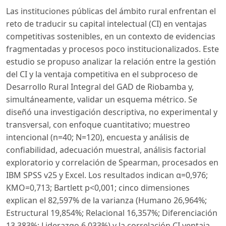
Las instituciones públicas del ámbito rural enfrentan el
reto de traducir su capital intelectual (CI) en ventajas
competitivas sostenibles, en un contexto de evidencias
fragmentadas y procesos poco institucionalizados. Este
estudio se propuso analizar la relación entre la gestión
del CI y la ventaja competitiva en el subproceso de
Desarrollo Rural Integral del GAD de Riobamba y,
simultáneamente, validar un esquema métrico. Se
diseñó una investigación descriptiva, no experimental y
transversal, con enfoque cuantitativo; muestreo
intencional (n=40; N=120), encuesta y análisis de
confiabilidad, adecuación muestral, análisis factorial
exploratorio y correlación de Spearman, procesados en
IBM SPSS v25 y Excel. Los resultados indican α=0,976;
KMO=0,713; Bartlett p<0,001; cinco dimensiones
explican el 82,597% de la varianza (Humano 26,964%;
Estructural 19,854%; Relacional 16,357%; Diferenciación
13,383%; Liderazgo 6,033%) y la correlación CI ventaja