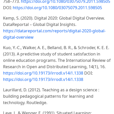
758–773.
https://doi.org/10.1080/03075079.2011.598505
DOI:
https://doi.org/10.1080/03075079.2011.598505
Kemp, S. (2020). Digital 2020: Global Digital Overview.
DataReportal – Global Digital Insights.
https://datareportal.com/reports/digital-2020-global-
digital-overview
Kuo, Y.-C., Walker, A. E., Belland, B. R., & Schroder, K. E. E.
(2013). A predictive study of student satisfaction in
online education programs. The International Review of
Research in Open and Distributed Learning, 14(1), 16.
https://doi.org/10.19173/irrodl.v14i1.1338
DOI:
https://doi.org/10.19173/irrodl.v14i1.1338
Laurillard, D. (2012). Teaching as a design science :
building pedagogical patterns for learning and
technology. Routledge.
Lave, J., & Wenger, E. (1991). Situated Learning: