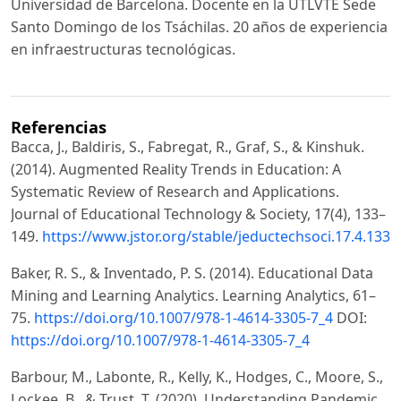
Universidad de Barcelona. Docente en la UTLVTE Sede
Santo Domingo de los Tsáchilas. 20 años de experiencia
en infraestructuras tecnológicas.
Referencias
Bacca, J., Baldiris, S., Fabregat, R., Graf, S., & Kinshuk.
(2014). Augmented Reality Trends in Education: A
Systematic Review of Research and Applications.
Journal of Educational Technology & Society, 17(4), 133–
149.
https://www.jstor.org/stable/jeductechsoci.17.4.133
Baker, R. S., & Inventado, P. S. (2014). Educational Data
Mining and Learning Analytics. Learning Analytics, 61–
75.
https://doi.org/10.1007/978-1-4614-3305-7_4
DOI:
https://doi.org/10.1007/978-1-4614-3305-7_4
Barbour, M., Labonte, R., Kelly, K., Hodges, C., Moore, S.,
Lockee, B., & Trust, T. (2020). Understanding Pandemic