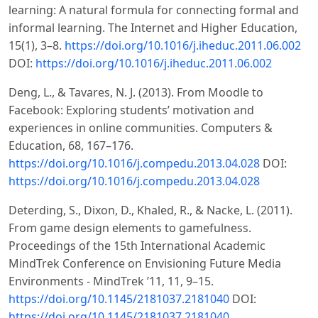
learning: A natural formula for connecting formal and
informal learning. The Internet and Higher Education,
15(1), 3–8.
https://doi.org/10.1016/j.iheduc.2011.06.002
DOI:
https://doi.org/10.1016/j.iheduc.2011.06.002
Deng, L., & Tavares, N. J. (2013). From Moodle to
Facebook: Exploring students’ motivation and
experiences in online communities. Computers &
Education, 68, 167–176.
https://doi.org/10.1016/j.compedu.2013.04.028
DOI:
https://doi.org/10.1016/j.compedu.2013.04.028
Deterding, S., Dixon, D., Khaled, R., & Nacke, L. (2011).
From game design elements to gamefulness.
Proceedings of the 15th International Academic
MindTrek Conference on Envisioning Future Media
Environments - MindTrek ’11, 11, 9–15.
https://doi.org/10.1145/2181037.2181040
DOI:
https://doi.org/10.1145/2181037.2181040