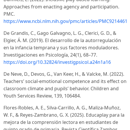
Approaches from enacting agency and participation.
PMC.
https://www.ncbi.nlm.nih.gov/pmc/articles/PMC9214461/
De Grandis, C., Gago Galvagno, L. G., Clerici, G. D., &
Elgier, Á. M. (2019). El desarrollo de la autorregulación
en la infancia temprana y sus factores moduladores.
Investigaciones en Psicología, 24(1), 68–77.
https://doi.org/10.32824/investigpsicol.a24n1a16
De Neve, D., Devos, G., Van Keer, H., & Valcke, M. (2022).
Teachers’ social-emotional competence and its effect on
classroom climate and pupils’ behavior. Children and
Youth Services Review, 139, 106484.
Flores-Robles, A. E., Silva-Carrillo, A. G., Maliza-Muñoz,
W. F., & Reyes-Zambrano, G. X. (2025). Educaplay para la
mejora de la comprensión lectora en estudiantes de
quinto grado de primaria. Revista Científica Zambos,