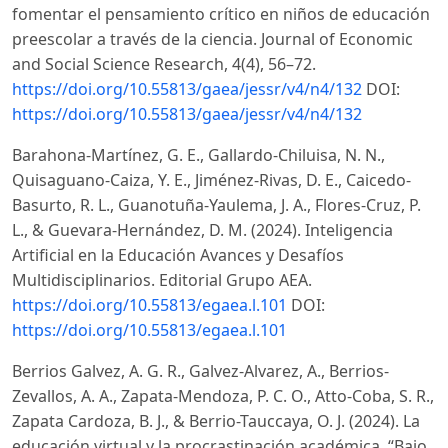
fomentar el pensamiento crítico en niños de educación
preescolar a través de la ciencia. Journal of Economic
and Social Science Research, 4(4), 56–72.
https://doi.org/10.55813/gaea/jessr/v4/n4/132
DOI:
https://doi.org/10.55813/gaea/jessr/v4/n4/132
Barahona-Martínez, G. E., Gallardo-Chiluisa, N. N.,
Quisaguano-Caiza, Y. E., Jiménez-Rivas, D. E., Caicedo-
Basurto, R. L., Guanotuña-Yaulema, J. A., Flores-Cruz, P.
L., & Guevara-Hernández, D. M. (2024). Inteligencia
Artificial en la Educación Avances y Desafíos
Multidisciplinarios. Editorial Grupo AEA.
https://doi.org/10.55813/egaea.l.101
DOI:
https://doi.org/10.55813/egaea.l.101
Berrios Galvez, A. G. R., Galvez-Alvarez, A., Berrios-
Zevallos, A. A., Zapata-Mendoza, P. C. O., Atto-Coba, S. R.,
Zapata Cardoza, B. J., & Berrio-Tauccaya, O. J. (2024). La
educación virtual y la procrastinación académica. “Bajo