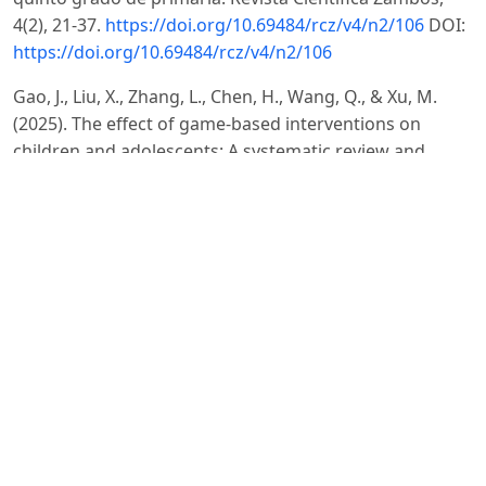
4(2), 21-37.
https://doi.org/10.69484/rcz/v4/n2/106
DOI:
https://doi.org/10.69484/rcz/v4/n2/106
Gao, J., Liu, X., Zhang, L., Chen, H., Wang, Q., & Xu, M.
(2025). The effect of game-based interventions on
children and adolescents: A systematic review and
meta-analysis. Frontiers in Psychology, 16, 12006128.
https://www.ncbi.nlm.nih.gov/pmc/articles/PMC12006128
DOI:
https://doi.org/10.3389/fped.2025.1498563
Healey, D. M., & Halperin, J. M. (2015). Enhancing
neurobehavioral gains with the aid of games and
exercise (ENGAGE): Initial open trial of a novel early
intervention fostering the development of
preschoolers’ self-regulation. Child Neuropsychology,
21(4), 465–480.
https://doi.org/10.1080/09297049.2014.906567
DOI:
https://doi.org/10.1080/09297049.2014.906567