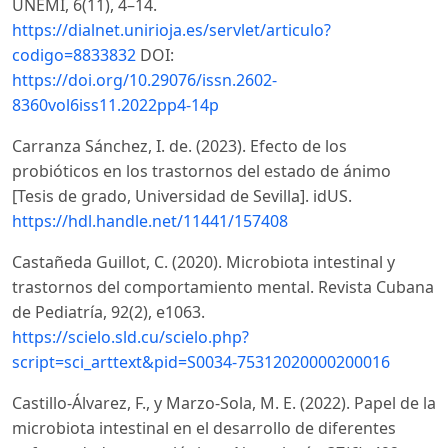
UNEMI, 6(11), 4–14.
https://dialnet.unirioja.es/servlet/articulo?
codigo=8833832
DOI:
https://doi.org/10.29076/issn.2602-
8360vol6iss11.2022pp4-14p
Carranza Sánchez, I. de. (2023). Efecto de los
probióticos en los trastornos del estado de ánimo
[Tesis de grado, Universidad de Sevilla]. idUS.
https://hdl.handle.net/11441/157408
Castañeda Guillot, C. (2020). Microbiota intestinal y
trastornos del comportamiento mental. Revista Cubana
de Pediatría, 92(2), e1063.
https://scielo.sld.cu/scielo.php?
script=sci_arttext&pid=S0034-75312020000200016
Castillo-Álvarez, F., y Marzo-Sola, M. E. (2022). Papel de la
microbiota intestinal en el desarrollo de diferentes