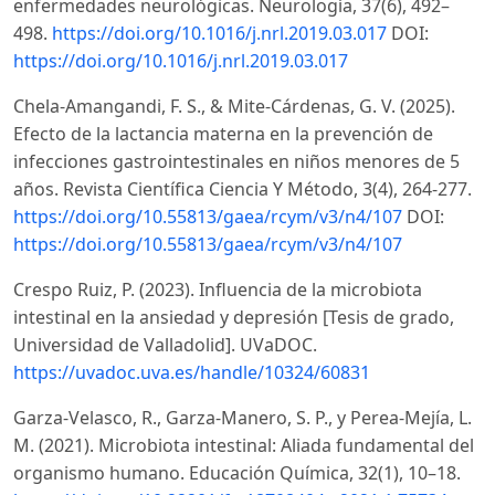
enfermedades neurológicas. Neurología, 37(6), 492–
498.
https://doi.org/10.1016/j.nrl.2019.03.017
DOI:
https://doi.org/10.1016/j.nrl.2019.03.017
Chela-Amangandi, F. S., & Mite-Cárdenas, G. V. (2025).
Efecto de la lactancia materna en la prevención de
infecciones gastrointestinales en niños menores de 5
años. Revista Científica Ciencia Y Método, 3(4), 264-277.
https://doi.org/10.55813/gaea/rcym/v3/n4/107
DOI:
https://doi.org/10.55813/gaea/rcym/v3/n4/107
Crespo Ruiz, P. (2023). Influencia de la microbiota
intestinal en la ansiedad y depresión [Tesis de grado,
Universidad de Valladolid]. UVaDOC.
https://uvadoc.uva.es/handle/10324/60831
Garza-Velasco, R., Garza-Manero, S. P., y Perea-Mejía, L.
M. (2021). Microbiota intestinal: Aliada fundamental del
organismo humano. Educación Química, 32(1), 10–18.