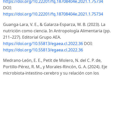
https://doi.org/10.22201/fq.18708404e.2021.1.75734
DOI:
https://doi.org/10.22201/fq.18708404e.2021.1.75734
Guanga-Lara, V. E., & Galarza-Esparza, W. B. (2023). La
nutrición como ciencia. In Antropología Alimentaria (pp.
211–227). Editorial Grupo AEA.
https://doi.org/10.55813/egaea.cl.2022.36
DOI:
https://doi.org/10.55813/egaea.cl.2022.36
Medrano-León, E. E., Petit de Molero, N. del C. P. de,
Portillo-Pérez, R. M., y Morales-Rincón, G. A. (2024). Eje
microbiota-intestino-cerebro y su relación con los
trastornos del neurodesarrollo. Colección Razetti, 31(1).
https://doi.org/10.59542/CRANM.2024.XXXI.10
DOI:
https://doi.org/10.59542/CRANM.2024.XXXI.10
Muñoz Yélamo, P. (2024). Microbiota y estado de ánimo
[Tesis de grado, Universidad de Sevilla]. idUS.