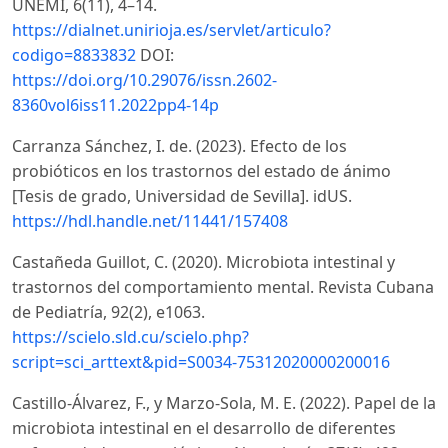
UNEMI, 6(11), 4–14.
https://dialnet.unirioja.es/servlet/articulo?
codigo=8833832
DOI:
https://doi.org/10.29076/issn.2602-
8360vol6iss11.2022pp4-14p
Carranza Sánchez, I. de. (2023). Efecto de los
probióticos en los trastornos del estado de ánimo
[Tesis de grado, Universidad de Sevilla]. idUS.
https://hdl.handle.net/11441/157408
Castañeda Guillot, C. (2020). Microbiota intestinal y
trastornos del comportamiento mental. Revista Cubana
de Pediatría, 92(2), e1063.
https://scielo.sld.cu/scielo.php?
script=sci_arttext&pid=S0034-75312020000200016
Castillo-Álvarez, F., y Marzo-Sola, M. E. (2022). Papel de la
microbiota intestinal en el desarrollo de diferentes