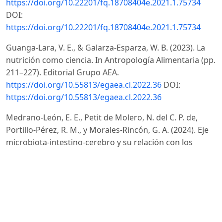
https://doi.org/10.22201/fq.18708404e.2021.1.75734
DOI:
https://doi.org/10.22201/fq.18708404e.2021.1.75734
Guanga-Lara, V. E., & Galarza-Esparza, W. B. (2023). La
nutrición como ciencia. In Antropología Alimentaria (pp.
211–227). Editorial Grupo AEA.
https://doi.org/10.55813/egaea.cl.2022.36
DOI:
https://doi.org/10.55813/egaea.cl.2022.36
Medrano-León, E. E., Petit de Molero, N. del C. P. de,
Portillo-Pérez, R. M., y Morales-Rincón, G. A. (2024). Eje
microbiota-intestino-cerebro y su relación con los
trastornos del neurodesarrollo. Colección Razetti, 31(1).
https://doi.org/10.59542/CRANM.2024.XXXI.10
DOI:
https://doi.org/10.59542/CRANM.2024.XXXI.10
Muñoz Yélamo, P. (2024). Microbiota y estado de ánimo
[Tesis de grado, Universidad de Sevilla]. idUS.