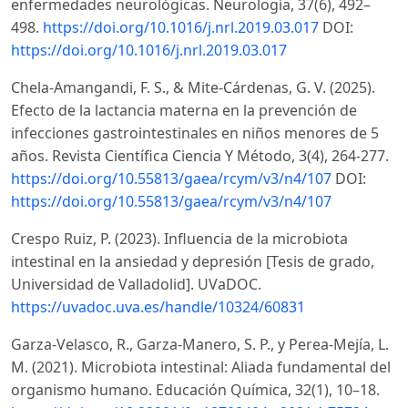
enfermedades neurológicas. Neurología, 37(6), 492–
498.
https://doi.org/10.1016/j.nrl.2019.03.017
DOI:
https://doi.org/10.1016/j.nrl.2019.03.017
Chela-Amangandi, F. S., & Mite-Cárdenas, G. V. (2025).
Efecto de la lactancia materna en la prevención de
infecciones gastrointestinales en niños menores de 5
años. Revista Científica Ciencia Y Método, 3(4), 264-277.
https://doi.org/10.55813/gaea/rcym/v3/n4/107
DOI:
https://doi.org/10.55813/gaea/rcym/v3/n4/107
Crespo Ruiz, P. (2023). Influencia de la microbiota
intestinal en la ansiedad y depresión [Tesis de grado,
Universidad de Valladolid]. UVaDOC.
https://uvadoc.uva.es/handle/10324/60831
Garza-Velasco, R., Garza-Manero, S. P., y Perea-Mejía, L.
M. (2021). Microbiota intestinal: Aliada fundamental del
organismo humano. Educación Química, 32(1), 10–18.