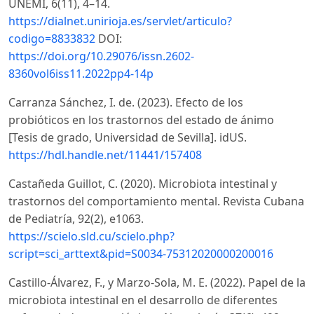
UNEMI, 6(11), 4–14.
https://dialnet.unirioja.es/servlet/articulo?
codigo=8833832
DOI:
https://doi.org/10.29076/issn.2602-
8360vol6iss11.2022pp4-14p
Carranza Sánchez, I. de. (2023). Efecto de los
probióticos en los trastornos del estado de ánimo
[Tesis de grado, Universidad de Sevilla]. idUS.
https://hdl.handle.net/11441/157408
Castañeda Guillot, C. (2020). Microbiota intestinal y
trastornos del comportamiento mental. Revista Cubana
de Pediatría, 92(2), e1063.
https://scielo.sld.cu/scielo.php?
script=sci_arttext&pid=S0034-75312020000200016
Castillo-Álvarez, F., y Marzo-Sola, M. E. (2022). Papel de la
microbiota intestinal en el desarrollo de diferentes