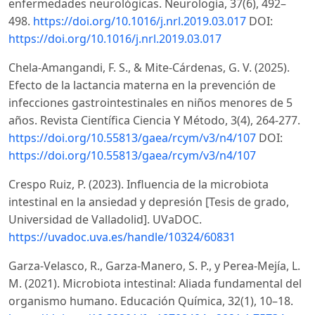
enfermedades neurológicas. Neurología, 37(6), 492–
498.
https://doi.org/10.1016/j.nrl.2019.03.017
DOI:
https://doi.org/10.1016/j.nrl.2019.03.017
Chela-Amangandi, F. S., & Mite-Cárdenas, G. V. (2025).
Efecto de la lactancia materna en la prevención de
infecciones gastrointestinales en niños menores de 5
años. Revista Científica Ciencia Y Método, 3(4), 264-277.
https://doi.org/10.55813/gaea/rcym/v3/n4/107
DOI:
https://doi.org/10.55813/gaea/rcym/v3/n4/107
Crespo Ruiz, P. (2023). Influencia de la microbiota
intestinal en la ansiedad y depresión [Tesis de grado,
Universidad de Valladolid]. UVaDOC.
https://uvadoc.uva.es/handle/10324/60831
Garza-Velasco, R., Garza-Manero, S. P., y Perea-Mejía, L.
M. (2021). Microbiota intestinal: Aliada fundamental del
organismo humano. Educación Química, 32(1), 10–18.