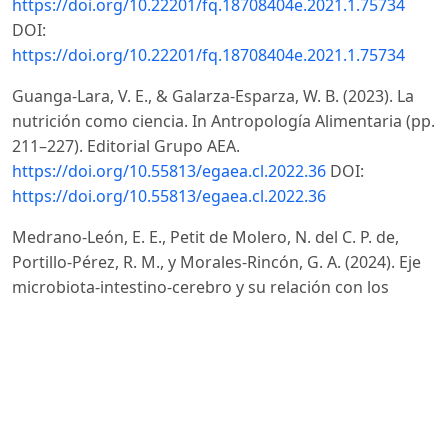
https://doi.org/10.22201/fq.18708404e.2021.1.75734
DOI:
https://doi.org/10.22201/fq.18708404e.2021.1.75734
Guanga-Lara, V. E., & Galarza-Esparza, W. B. (2023). La
nutrición como ciencia. In Antropología Alimentaria (pp.
211–227). Editorial Grupo AEA.
https://doi.org/10.55813/egaea.cl.2022.36
DOI:
https://doi.org/10.55813/egaea.cl.2022.36
Medrano-León, E. E., Petit de Molero, N. del C. P. de,
Portillo-Pérez, R. M., y Morales-Rincón, G. A. (2024). Eje
microbiota-intestino-cerebro y su relación con los
trastornos del neurodesarrollo. Colección Razetti, 31(1).
https://doi.org/10.59542/CRANM.2024.XXXI.10
DOI:
https://doi.org/10.59542/CRANM.2024.XXXI.10
Muñoz Yélamo, P. (2024). Microbiota y estado de ánimo
[Tesis de grado, Universidad de Sevilla]. idUS.