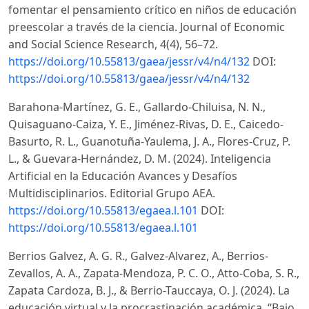
fomentar el pensamiento crítico en niños de educación
preescolar a través de la ciencia. Journal of Economic
and Social Science Research, 4(4), 56–72.
https://doi.org/10.55813/gaea/jessr/v4/n4/132
DOI:
https://doi.org/10.55813/gaea/jessr/v4/n4/132
Barahona-Martínez, G. E., Gallardo-Chiluisa, N. N.,
Quisaguano-Caiza, Y. E., Jiménez-Rivas, D. E., Caicedo-
Basurto, R. L., Guanotuña-Yaulema, J. A., Flores-Cruz, P.
L., & Guevara-Hernández, D. M. (2024). Inteligencia
Artificial en la Educación Avances y Desafíos
Multidisciplinarios. Editorial Grupo AEA.
https://doi.org/10.55813/egaea.l.101
DOI:
https://doi.org/10.55813/egaea.l.101
Berrios Galvez, A. G. R., Galvez-Alvarez, A., Berrios-
Zevallos, A. A., Zapata-Mendoza, P. C. O., Atto-Coba, S. R.,
Zapata Cardoza, B. J., & Berrio-Tauccaya, O. J. (2024). La
educación virtual y la procrastinación académica. “Bajo