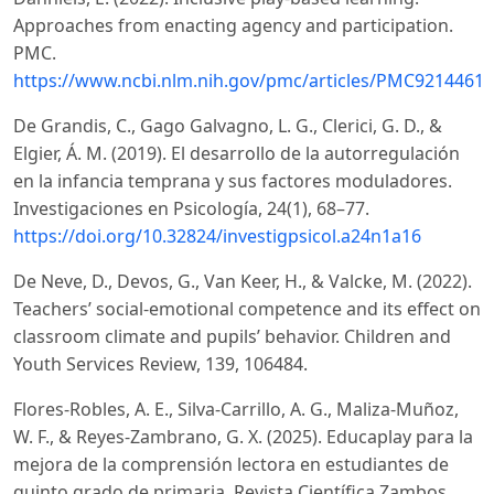
Approaches from enacting agency and participation.
PMC.
https://www.ncbi.nlm.nih.gov/pmc/articles/PMC9214461/
De Grandis, C., Gago Galvagno, L. G., Clerici, G. D., &
Elgier, Á. M. (2019). El desarrollo de la autorregulación
en la infancia temprana y sus factores moduladores.
Investigaciones en Psicología, 24(1), 68–77.
https://doi.org/10.32824/investigpsicol.a24n1a16
De Neve, D., Devos, G., Van Keer, H., & Valcke, M. (2022).
Teachers’ social-emotional competence and its effect on
classroom climate and pupils’ behavior. Children and
Youth Services Review, 139, 106484.
Flores-Robles, A. E., Silva-Carrillo, A. G., Maliza-Muñoz,
W. F., & Reyes-Zambrano, G. X. (2025). Educaplay para la
mejora de la comprensión lectora en estudiantes de
quinto grado de primaria. Revista Científica Zambos,