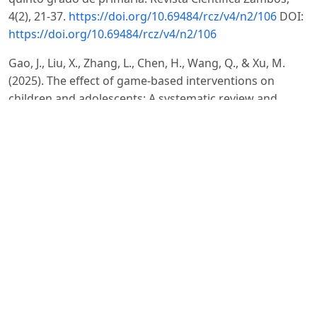
4(2), 21-37.
https://doi.org/10.69484/rcz/v4/n2/106
DOI:
https://doi.org/10.69484/rcz/v4/n2/106
Gao, J., Liu, X., Zhang, L., Chen, H., Wang, Q., & Xu, M.
(2025). The effect of game-based interventions on
children and adolescents: A systematic review and
meta-analysis. Frontiers in Psychology, 16, 12006128.
https://www.ncbi.nlm.nih.gov/pmc/articles/PMC12006128
DOI:
https://doi.org/10.3389/fped.2025.1498563
Healey, D. M., & Halperin, J. M. (2015). Enhancing
neurobehavioral gains with the aid of games and
exercise (ENGAGE): Initial open trial of a novel early
intervention fostering the development of
preschoolers’ self-regulation. Child Neuropsychology,
21(4), 465–480.
https://doi.org/10.1080/09297049.2014.906567
DOI:
https://doi.org/10.1080/09297049.2014.906567