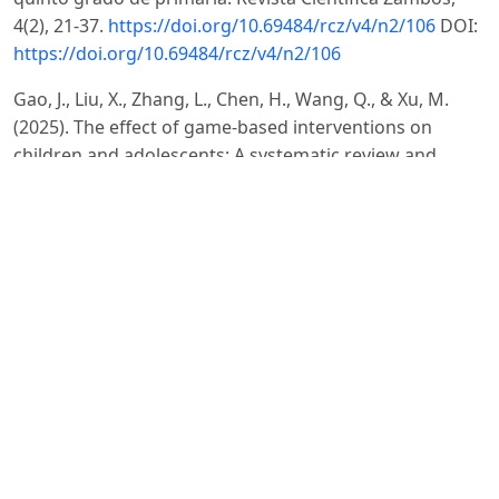
4(2), 21-37.
https://doi.org/10.69484/rcz/v4/n2/106
DOI:
https://doi.org/10.69484/rcz/v4/n2/106
Gao, J., Liu, X., Zhang, L., Chen, H., Wang, Q., & Xu, M.
(2025). The effect of game-based interventions on
children and adolescents: A systematic review and
meta-analysis. Frontiers in Psychology, 16, 12006128.
https://www.ncbi.nlm.nih.gov/pmc/articles/PMC12006128
DOI:
https://doi.org/10.3389/fped.2025.1498563
Healey, D. M., & Halperin, J. M. (2015). Enhancing
neurobehavioral gains with the aid of games and
exercise (ENGAGE): Initial open trial of a novel early
intervention fostering the development of
preschoolers’ self-regulation. Child Neuropsychology,
21(4), 465–480.
https://doi.org/10.1080/09297049.2014.906567
DOI:
https://doi.org/10.1080/09297049.2014.906567