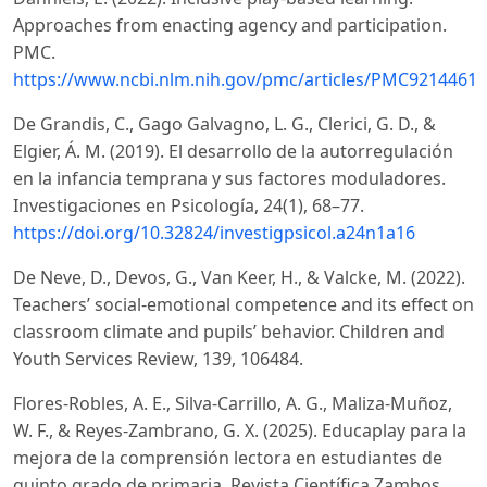
Approaches from enacting agency and participation.
PMC.
https://www.ncbi.nlm.nih.gov/pmc/articles/PMC9214461/
De Grandis, C., Gago Galvagno, L. G., Clerici, G. D., &
Elgier, Á. M. (2019). El desarrollo de la autorregulación
en la infancia temprana y sus factores moduladores.
Investigaciones en Psicología, 24(1), 68–77.
https://doi.org/10.32824/investigpsicol.a24n1a16
De Neve, D., Devos, G., Van Keer, H., & Valcke, M. (2022).
Teachers’ social-emotional competence and its effect on
classroom climate and pupils’ behavior. Children and
Youth Services Review, 139, 106484.
Flores-Robles, A. E., Silva-Carrillo, A. G., Maliza-Muñoz,
W. F., & Reyes-Zambrano, G. X. (2025). Educaplay para la
mejora de la comprensión lectora en estudiantes de
quinto grado de primaria. Revista Científica Zambos,