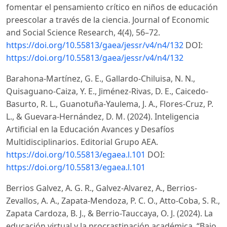
fomentar el pensamiento crítico en niños de educación
preescolar a través de la ciencia. Journal of Economic
and Social Science Research, 4(4), 56–72.
https://doi.org/10.55813/gaea/jessr/v4/n4/132
DOI:
https://doi.org/10.55813/gaea/jessr/v4/n4/132
Barahona-Martínez, G. E., Gallardo-Chiluisa, N. N.,
Quisaguano-Caiza, Y. E., Jiménez-Rivas, D. E., Caicedo-
Basurto, R. L., Guanotuña-Yaulema, J. A., Flores-Cruz, P.
L., & Guevara-Hernández, D. M. (2024). Inteligencia
Artificial en la Educación Avances y Desafíos
Multidisciplinarios. Editorial Grupo AEA.
https://doi.org/10.55813/egaea.l.101
DOI:
https://doi.org/10.55813/egaea.l.101
Berrios Galvez, A. G. R., Galvez-Alvarez, A., Berrios-
Zevallos, A. A., Zapata-Mendoza, P. C. O., Atto-Coba, S. R.,
Zapata Cardoza, B. J., & Berrio-Tauccaya, O. J. (2024). La
educación virtual y la procrastinación académica. “Bajo