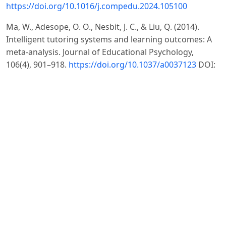
https://doi.org/10.1016/j.compedu.2024.105100
Ma, W., Adesope, O. O., Nesbit, J. C., & Liu, Q. (2014).
Intelligent tutoring systems and learning outcomes: A
meta-analysis. Journal of Educational Psychology,
106(4), 901–918.
https://doi.org/10.1037/a0037123
DOI:
https://doi.org/10.1037/a0037123
Makransky, G., & Lilleholt, L. (2018). A structural
equation modeling investigation of the emotional value
of immersive virtual reality in education. Educational
Technology Research and Development, 66(5), 1141–
1164.
https://doi.org/10.1007/s11423-018-9581-2
DOI:
https://doi.org/10.1007/s11423-018-9581-2
Makransky, G., & Mayer, R. E. (2022). Benefits of taking a
virtual field trip in immersive virtual reality: Evidence for
the immersion principle in multimedia learning.
Educational Psychology Review, 34(3), 1771–1798.