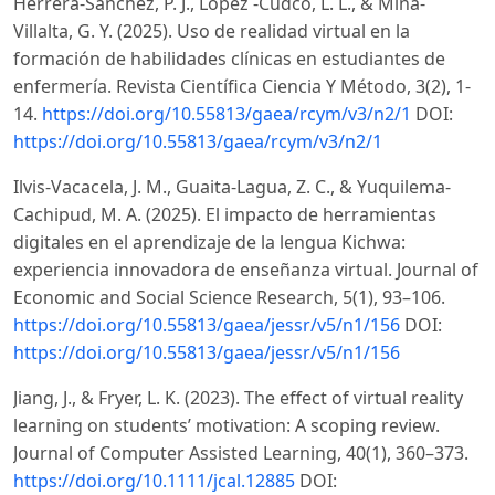
Herrera-Sánchez, P. J., López -Cudco, L. L., & Mina-
Villalta, G. Y. (2025). Uso de realidad virtual en la
formación de habilidades clínicas en estudiantes de
enfermería. Revista Científica Ciencia Y Método, 3(2), 1-
14.
https://doi.org/10.55813/gaea/rcym/v3/n2/1
DOI:
https://doi.org/10.55813/gaea/rcym/v3/n2/1
Ilvis-Vacacela, J. M., Guaita-Lagua, Z. C., & Yuquilema-
Cachipud, M. A. (2025). El impacto de herramientas
digitales en el aprendizaje de la lengua Kichwa:
experiencia innovadora de enseñanza virtual. Journal of
Economic and Social Science Research, 5(1), 93–106.
https://doi.org/10.55813/gaea/jessr/v5/n1/156
DOI:
https://doi.org/10.55813/gaea/jessr/v5/n1/156
Jiang, J., & Fryer, L. K. (2023). The effect of virtual reality
learning on students’ motivation: A scoping review.
Journal of Computer Assisted Learning, 40(1), 360–373.
https://doi.org/10.1111/jcal.12885
DOI: