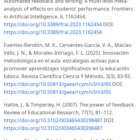
Automated feedback and writing: A multi-level meta-
analysis of effects on students’ performance. Frontiers
in Artificial Intelligence, 6, 1162454.
https://doi.org/10.3389/frai.2023.1162454
DOI:
https://doi.org/10.3389/frai.2023.1162454
Fuentes-Rendón, M. K., Cervantes-García, V. A., Macías-
Véliz, J. N., & Morales-Intriago, F. L. (2025). Innovación
metodológica en el aula: estrategias activas para
promover aprendizajes significativos en la educación
básica. Revista Científica Ciencia Y Método, 3(3), 83-93.
https://doi.org/10.55813/gaea/rcym/v3/n3/65
DOI:
https://doi.org/10.55813/gaea/rcym/v3/n3/65
Hattie, J., & Timperley, H. (2007). The power of feedback.
Review of Educational Research, 77(1), 81–112.
https://doi.org/10.3102/003465430298487
DOI:
https://doi.org/10.3102/003465430298487