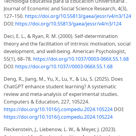
Tecnología Educativa para la Educación Universitaria .
Journal of Economic and Social Science Research, 4(3),
127–150.
https://doi.org/10.55813/gaea/jessr/v4/n3/124
DOI:
https://doi.org/10.55813/gaea/jessr/v4/n3/124
Deci, E. L., & Ryan, R. M. (2000). Self-determination
theory and the facilitation of intrinsic motivation, social
development, and well-being. American Psychologist,
55(1), 68–78.
https://doi.org/10.1037/0003-066X.55.1.68
DOI:
https://doi.org/10.1037//0003-066X.55.1.68
Deng, R., Jiang, M., Yu, X., Lu, Y., & Liu, S. (2025). Does
ChatGPT enhance student learning? A systematic
review and meta-analysis of experimental studies.
Computers & Education, 227, 105224.
https://doi.org/10.1016/j.compedu.2024.105224
DOI:
https://doi.org/10.1016/j.compedu.2024.105224
Fleckenstein, J., Liebenow, L. W., & Meyer, J. (2023).