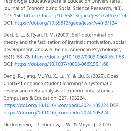
Tecnología Educativa para la Educación Universitaria .
Journal of Economic and Social Science Research, 4(3),
127–150.
https://doi.org/10.55813/gaea/jessr/v4/n3/124
DOI:
https://doi.org/10.55813/gaea/jessr/v4/n3/124
Deci, E. L., & Ryan, R. M. (2000). Self-determination
theory and the facilitation of intrinsic motivation, social
development, and well-being. American Psychologist,
55(1), 68–78.
https://doi.org/10.1037/0003-066X.55.1.68
DOI:
https://doi.org/10.1037//0003-066X.55.1.68
Deng, R., Jiang, M., Yu, X., Lu, Y., & Liu, S. (2025). Does
ChatGPT enhance student learning? A systematic
review and meta-analysis of experimental studies.
Computers & Education, 227, 105224.
https://doi.org/10.1016/j.compedu.2024.105224
DOI:
https://doi.org/10.1016/j.compedu.2024.105224
Fleckenstein, J., Liebenow, L. W., & Meyer, J. (2023).