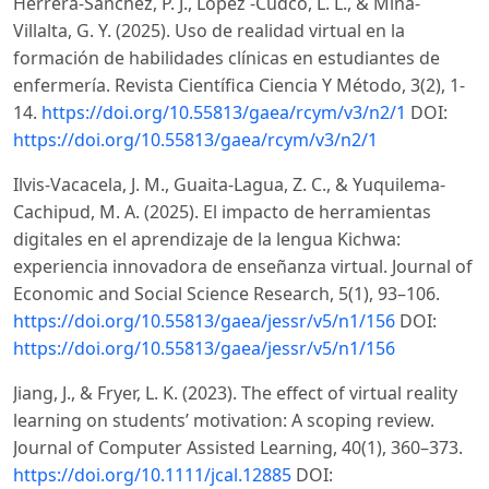
Herrera-Sánchez, P. J., López -Cudco, L. L., & Mina-
Villalta, G. Y. (2025). Uso de realidad virtual en la
formación de habilidades clínicas en estudiantes de
enfermería. Revista Científica Ciencia Y Método, 3(2), 1-
14.
https://doi.org/10.55813/gaea/rcym/v3/n2/1
DOI:
https://doi.org/10.55813/gaea/rcym/v3/n2/1
Ilvis-Vacacela, J. M., Guaita-Lagua, Z. C., & Yuquilema-
Cachipud, M. A. (2025). El impacto de herramientas
digitales en el aprendizaje de la lengua Kichwa:
experiencia innovadora de enseñanza virtual. Journal of
Economic and Social Science Research, 5(1), 93–106.
https://doi.org/10.55813/gaea/jessr/v5/n1/156
DOI:
https://doi.org/10.55813/gaea/jessr/v5/n1/156
Jiang, J., & Fryer, L. K. (2023). The effect of virtual reality
learning on students’ motivation: A scoping review.
Journal of Computer Assisted Learning, 40(1), 360–373.
https://doi.org/10.1111/jcal.12885
DOI: