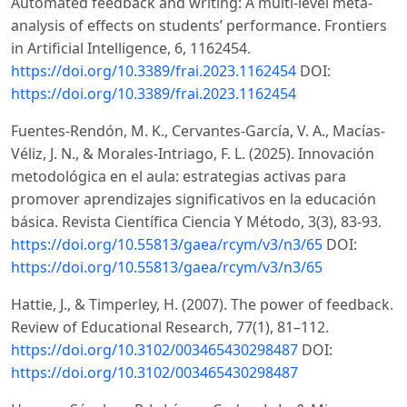
Automated feedback and writing: A multi-level meta-
analysis of effects on students’ performance. Frontiers
in Artificial Intelligence, 6, 1162454.
https://doi.org/10.3389/frai.2023.1162454
DOI:
https://doi.org/10.3389/frai.2023.1162454
Fuentes-Rendón, M. K., Cervantes-García, V. A., Macías-
Véliz, J. N., & Morales-Intriago, F. L. (2025). Innovación
metodológica en el aula: estrategias activas para
promover aprendizajes significativos en la educación
básica. Revista Científica Ciencia Y Método, 3(3), 83-93.
https://doi.org/10.55813/gaea/rcym/v3/n3/65
DOI:
https://doi.org/10.55813/gaea/rcym/v3/n3/65
Hattie, J., & Timperley, H. (2007). The power of feedback.
Review of Educational Research, 77(1), 81–112.
https://doi.org/10.3102/003465430298487
DOI:
https://doi.org/10.3102/003465430298487