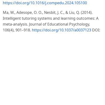
https://doi.org/10.1016/j.compedu.2024.105100
Ma, W., Adesope, O. O., Nesbit, J. C., & Liu, Q. (2014).
Intelligent tutoring systems and learning outcomes: A
meta-analysis. Journal of Educational Psychology,
106(4), 901–918.
https://doi.org/10.1037/a0037123
DOI:
https://doi.org/10.1037/a0037123
Makransky, G., & Lilleholt, L. (2018). A structural
equation modeling investigation of the emotional value
of immersive virtual reality in education. Educational
Technology Research and Development, 66(5), 1141–
1164.
https://doi.org/10.1007/s11423-018-9581-2
DOI:
https://doi.org/10.1007/s11423-018-9581-2
Makransky, G., & Mayer, R. E. (2022). Benefits of taking a
virtual field trip in immersive virtual reality: Evidence for
the immersion principle in multimedia learning.
Educational Psychology Review, 34(3), 1771–1798.