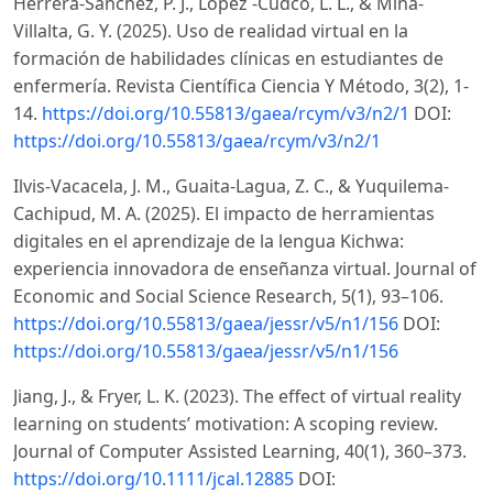
Herrera-Sánchez, P. J., López -Cudco, L. L., & Mina-
Villalta, G. Y. (2025). Uso de realidad virtual en la
formación de habilidades clínicas en estudiantes de
enfermería. Revista Científica Ciencia Y Método, 3(2), 1-
14.
https://doi.org/10.55813/gaea/rcym/v3/n2/1
DOI:
https://doi.org/10.55813/gaea/rcym/v3/n2/1
Ilvis-Vacacela, J. M., Guaita-Lagua, Z. C., & Yuquilema-
Cachipud, M. A. (2025). El impacto de herramientas
digitales en el aprendizaje de la lengua Kichwa:
experiencia innovadora de enseñanza virtual. Journal of
Economic and Social Science Research, 5(1), 93–106.
https://doi.org/10.55813/gaea/jessr/v5/n1/156
DOI:
https://doi.org/10.55813/gaea/jessr/v5/n1/156
Jiang, J., & Fryer, L. K. (2023). The effect of virtual reality
learning on students’ motivation: A scoping review.
Journal of Computer Assisted Learning, 40(1), 360–373.
https://doi.org/10.1111/jcal.12885
DOI: