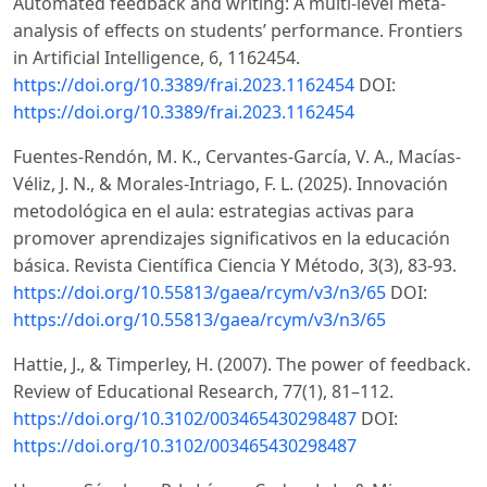
Automated feedback and writing: A multi-level meta-
analysis of effects on students’ performance. Frontiers
in Artificial Intelligence, 6, 1162454.
https://doi.org/10.3389/frai.2023.1162454
DOI:
https://doi.org/10.3389/frai.2023.1162454
Fuentes-Rendón, M. K., Cervantes-García, V. A., Macías-
Véliz, J. N., & Morales-Intriago, F. L. (2025). Innovación
metodológica en el aula: estrategias activas para
promover aprendizajes significativos en la educación
básica. Revista Científica Ciencia Y Método, 3(3), 83-93.
https://doi.org/10.55813/gaea/rcym/v3/n3/65
DOI:
https://doi.org/10.55813/gaea/rcym/v3/n3/65
Hattie, J., & Timperley, H. (2007). The power of feedback.
Review of Educational Research, 77(1), 81–112.
https://doi.org/10.3102/003465430298487
DOI:
https://doi.org/10.3102/003465430298487