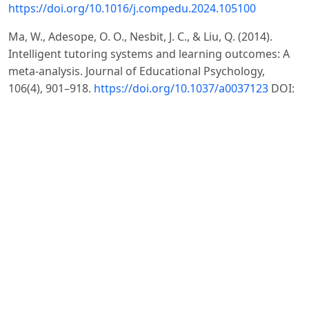
https://doi.org/10.1016/j.compedu.2024.105100
Ma, W., Adesope, O. O., Nesbit, J. C., & Liu, Q. (2014).
Intelligent tutoring systems and learning outcomes: A
meta-analysis. Journal of Educational Psychology,
106(4), 901–918.
https://doi.org/10.1037/a0037123
DOI:
https://doi.org/10.1037/a0037123
Makransky, G., & Lilleholt, L. (2018). A structural
equation modeling investigation of the emotional value
of immersive virtual reality in education. Educational
Technology Research and Development, 66(5), 1141–
1164.
https://doi.org/10.1007/s11423-018-9581-2
DOI:
https://doi.org/10.1007/s11423-018-9581-2
Makransky, G., & Mayer, R. E. (2022). Benefits of taking a
virtual field trip in immersive virtual reality: Evidence for
the immersion principle in multimedia learning.
Educational Psychology Review, 34(3), 1771–1798.