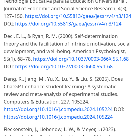
Tecnología Educativa para la Educación Universitaria .
Journal of Economic and Social Science Research, 4(3),
127–150.
https://doi.org/10.55813/gaea/jessr/v4/n3/124
DOI:
https://doi.org/10.55813/gaea/jessr/v4/n3/124
Deci, E. L., & Ryan, R. M. (2000). Self-determination
theory and the facilitation of intrinsic motivation, social
development, and well-being. American Psychologist,
55(1), 68–78.
https://doi.org/10.1037/0003-066X.55.1.68
DOI:
https://doi.org/10.1037//0003-066X.55.1.68
Deng, R., Jiang, M., Yu, X., Lu, Y., & Liu, S. (2025). Does
ChatGPT enhance student learning? A systematic
review and meta-analysis of experimental studies.
Computers & Education, 227, 105224.
https://doi.org/10.1016/j.compedu.2024.105224
DOI:
https://doi.org/10.1016/j.compedu.2024.105224
Fleckenstein, J., Liebenow, L. W., & Meyer, J. (2023).