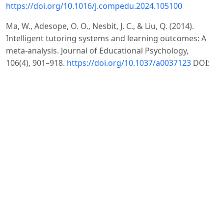
https://doi.org/10.1016/j.compedu.2024.105100
Ma, W., Adesope, O. O., Nesbit, J. C., & Liu, Q. (2014).
Intelligent tutoring systems and learning outcomes: A
meta-analysis. Journal of Educational Psychology,
106(4), 901–918.
https://doi.org/10.1037/a0037123
DOI:
https://doi.org/10.1037/a0037123
Makransky, G., & Lilleholt, L. (2018). A structural
equation modeling investigation of the emotional value
of immersive virtual reality in education. Educational
Technology Research and Development, 66(5), 1141–
1164.
https://doi.org/10.1007/s11423-018-9581-2
DOI:
https://doi.org/10.1007/s11423-018-9581-2
Makransky, G., & Mayer, R. E. (2022). Benefits of taking a
virtual field trip in immersive virtual reality: Evidence for
the immersion principle in multimedia learning.
Educational Psychology Review, 34(3), 1771–1798.