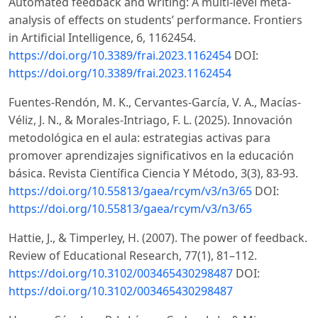
Automated feedback and writing: A multi-level meta-
analysis of effects on students’ performance. Frontiers
in Artificial Intelligence, 6, 1162454.
https://doi.org/10.3389/frai.2023.1162454
DOI:
https://doi.org/10.3389/frai.2023.1162454
Fuentes-Rendón, M. K., Cervantes-García, V. A., Macías-
Véliz, J. N., & Morales-Intriago, F. L. (2025). Innovación
metodológica en el aula: estrategias activas para
promover aprendizajes significativos en la educación
básica. Revista Científica Ciencia Y Método, 3(3), 83-93.
https://doi.org/10.55813/gaea/rcym/v3/n3/65
DOI:
https://doi.org/10.55813/gaea/rcym/v3/n3/65
Hattie, J., & Timperley, H. (2007). The power of feedback.
Review of Educational Research, 77(1), 81–112.
https://doi.org/10.3102/003465430298487
DOI:
https://doi.org/10.3102/003465430298487