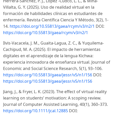
Herrera-Sánchez, P. J., López -Cudco, L. L., & Mina-
Villalta, G. Y. (2025). Uso de realidad virtual en la
formación de habilidades clínicas en estudiantes de
enfermería. Revista Científica Ciencia Y Método, 3(2), 1-
14.
https://doi.org/10.55813/gaea/rcym/v3/n2/1
DOI:
https://doi.org/10.55813/gaea/rcym/v3/n2/1
Ilvis-Vacacela, J. M., Guaita-Lagua, Z. C., & Yuquilema-
Cachipud, M. A. (2025). El impacto de herramientas
digitales en el aprendizaje de la lengua Kichwa:
experiencia innovadora de enseñanza virtual. Journal of
Economic and Social Science Research, 5(1), 93–106.
https://doi.org/10.55813/gaea/jessr/v5/n1/156
DOI:
https://doi.org/10.55813/gaea/jessr/v5/n1/156
Jiang, J., & Fryer, L. K. (2023). The effect of virtual reality
learning on students’ motivation: A scoping review.
Journal of Computer Assisted Learning, 40(1), 360–373.
https://doi.org/10.1111/jcal.12885
DOI: