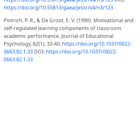
https://doi.org/10.55813/gaea/jessr/v4/n3/123
Pintrich, P. R., & De Groot, E. V. (1990). Motivational and
self-regulated learning components of classroom
academic performance. Journal of Educational
Psychology, 82(1), 33-40.
https://doi.org/10.1037/0022-
0663.82.1.33
DOI:
https://doi.org/10.1037//0022-
0663.82.1.33
Ryan, R. M., & Deci, E. L. (2000). Intrinsic and extrinsic
motivations: Classic definitions and new directions.
Contemporary Educational Psychology, 25(1), 54-67.
https://doi.org/10.1006/ceps.1999.1020
DOI:
https://doi.org/10.1006/ceps.1999.1020
Salgado, P & Marquez, P. (2016). Propiedades
psicométricas del Inventario de Procesos de
Autorregulación del Aprendizaje en estudiantes
universitarios chilenos. Revista Iberoamericana de