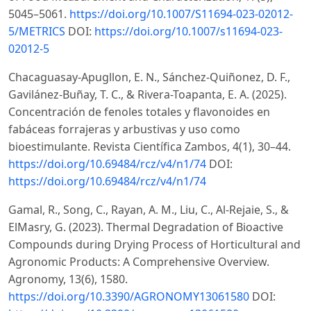
5045–5061.
https://doi.org/10.1007/S11694-023-02012-
5/METRICS
DOI:
https://doi.org/10.1007/s11694-023-
02012-5
Chacaguasay-Apugllon, E. N., Sánchez-Quiñonez, D. F.,
Gavilánez-Buñay, T. C., & Rivera-Toapanta, E. A. (2025).
Concentración de fenoles totales y flavonoides en
fabáceas forrajeras y arbustivas y uso como
bioestimulante. Revista Científica Zambos, 4(1), 30–44.
https://doi.org/10.69484/rcz/v4/n1/74
DOI:
https://doi.org/10.69484/rcz/v4/n1/74
Gamal, R., Song, C., Rayan, A. M., Liu, C., Al-Rejaie, S., &
ElMasry, G. (2023). Thermal Degradation of Bioactive
Compounds during Drying Process of Horticultural and
Agronomic Products: A Comprehensive Overview.
Agronomy, 13(6), 1580.
https://doi.org/10.3390/AGRONOMY13061580
DOI: