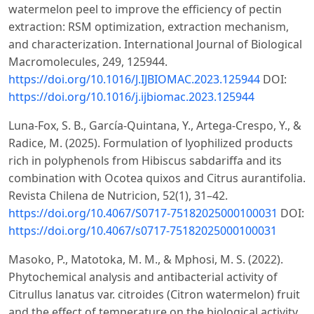
watermelon peel to improve the efficiency of pectin
extraction: RSM optimization, extraction mechanism,
and characterization. International Journal of Biological
Macromolecules, 249, 125944.
https://doi.org/10.1016/J.IJBIOMAC.2023.125944
DOI:
https://doi.org/10.1016/j.ijbiomac.2023.125944
Luna-Fox, S. B., García-Quintana, Y., Artega-Crespo, Y., &
Radice, M. (2025). Formulation of lyophilized products
rich in polyphenols from Hibiscus sabdariffa and its
combination with Ocotea quixos and Citrus aurantifolia.
Revista Chilena de Nutricion, 52(1), 31–42.
https://doi.org/10.4067/S0717-75182025000100031
DOI:
https://doi.org/10.4067/s0717-75182025000100031
Masoko, P., Matotoka, M. M., & Mphosi, M. S. (2022).
Phytochemical analysis and antibacterial activity of
Citrullus lanatus var. citroides (Citron watermelon) fruit
and the effect of temperature on the biological activity