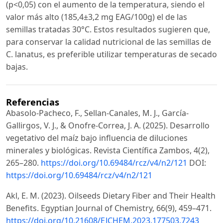
(p<0,05) con el aumento de la temperatura, siendo el
valor más alto (185,4±3,2 mg EAG/100g) el de las
semillas tratadas 30°C. Estos resultados sugieren que,
para conservar la calidad nutricional de las semillas de
C. lanatus, es preferible utilizar temperaturas de secado
bajas.
Referencias
Abasolo-Pacheco, F., Sellan-Canales, M. J., García-
Gallirgos, V. J., & Onofre-Correa, J. A. (2025). Desarrollo
vegetativo del maíz bajo influencia de diluciones
minerales y biológicas. Revista Científica Zambos, 4(2),
265–280.
https://doi.org/10.69484/rcz/v4/n2/121
DOI:
https://doi.org/10.69484/rcz/v4/n2/121
Akl, E. M. (2023). Oilseeds Dietary Fiber and Their Health
Benefits. Egyptian Journal of Chemistry, 66(9), 459–471.
https://doi.org/10.21608/EJCHEM.2023.177503.7243