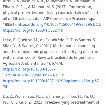
Idris, S. A., Rashidi, A. R., Muhammad, A., Abdullah, M.,
Elham, O. S. J., & Mamat, M. S. (2017). Composition,
physical properties and drying characteristics of seed
oil of Citrullus lanatus. AIP Conference Proceedings,
1885(1).
https://doi.org/10.1063/1.5002419/886396
DOI:
https://doi.org/10.1063/1.5002419
Leite, F., Queiroz, M., de Figueirêdo, F., Dos Santos, S.,
Silva, N., & Santos, C. (2021). Mathematical modeling
and thermodynamic properties in the drying of citron
watermelon seeds. Revista Brasileira de Engenharia
Agrícola e Ambiental, 26(1), 67–74.
https://doi.org/10.1590/1807-
1929/AGRIAMBI.V26N1P67-74
DOI:
https://doi.org/10.1590/1807-1929/agriambi.v26n1p67-
74
Liu, Z., Wu, S., Zuo, H., Lin, J., Zheng, H., Lei, H., Yu, Q.,
Wu, X., & Guo, Z. (2023). Freeze-drying pretreatment of