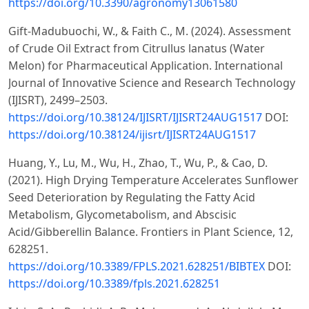
https://doi.org/10.3390/agronomy13061580
Gift-Madubuochi, W., & Faith C., M. (2024). Assessment
of Crude Oil Extract from Citrullus lanatus (Water
Melon) for Pharmaceutical Application. International
Journal of Innovative Science and Research Technology
(IJISRT), 2499–2503.
https://doi.org/10.38124/IJISRT/IJISRT24AUG1517
DOI:
https://doi.org/10.38124/ijisrt/IJISRT24AUG1517
Huang, Y., Lu, M., Wu, H., Zhao, T., Wu, P., & Cao, D.
(2021). High Drying Temperature Accelerates Sunflower
Seed Deterioration by Regulating the Fatty Acid
Metabolism, Glycometabolism, and Abscisic
Acid/Gibberellin Balance. Frontiers in Plant Science, 12,
628251.
https://doi.org/10.3389/FPLS.2021.628251/BIBTEX
DOI:
https://doi.org/10.3389/fpls.2021.628251