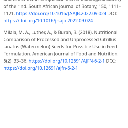
of the rind. South African Journal of Botany, 150, 1111–
1121.
https://doi.org/10.1016/J.SAJB.2022.09.024
DOI:
https://doi.org/10.1016/j.sajb.2022.09.024
Milala, M. A., Luther, A., & Burah, B. (2018). Nutritional
Comparison of Processed and Unprocessed Citrillus
lanatus (Watermelon) Seeds for Possible Use in Feed
Formulation. American Journal of Food and Nutrition,
6(2), 33–36.
https://doi.org/10.12691/AJFN-6-2-1
DOI:
https://doi.org/10.12691/ajfn-6-2-1
Nantanga, K. K. M., & Embashu, W. (2024). Climate smart
Kalahari melon (Citrullus lanatus): understanding its
seeds hydration kinetics. Transactions of the Royal
Society of South Africa, 79(1), 47–50.
https://doi.org/10.1080/0035919X.2024.2302627
DOI:
https://doi.org/10.1080/0035919X.2024.2302627
Okunrobo, L. O., Imafidon, K. E., & Alabi, A. A. (2020).