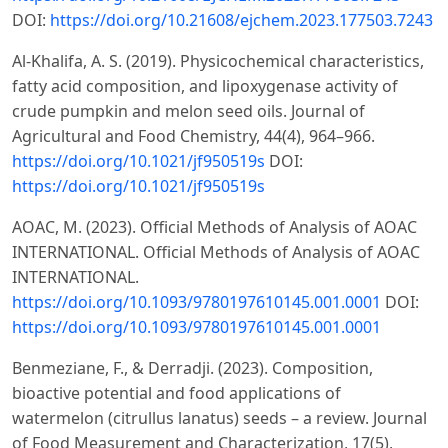
DOI:
https://doi.org/10.21608/ejchem.2023.177503.7243
Al-Khalifa, A. S. (2019). Physicochemical characteristics,
fatty acid composition, and lipoxygenase activity of
crude pumpkin and melon seed oils. Journal of
Agricultural and Food Chemistry, 44(4), 964–966.
https://doi.org/10.1021/jf950519s
DOI:
https://doi.org/10.1021/jf950519s
AOAC, M. (2023). Official Methods of Analysis of AOAC
INTERNATIONAL. Official Methods of Analysis of AOAC
INTERNATIONAL.
https://doi.org/10.1093/9780197610145.001.0001
DOI:
https://doi.org/10.1093/9780197610145.001.0001
Benmeziane, F., & Derradji. (2023). Composition,
bioactive potential and food applications of
watermelon (citrullus lanatus) seeds – a review. Journal
of Food Measurement and Characterization, 17(5),